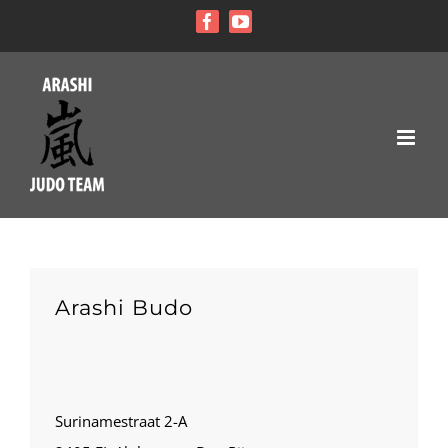
Ga
Facebook
YouTube
naar
inhoud
Arashi Budo
Surinamestraat 2-A