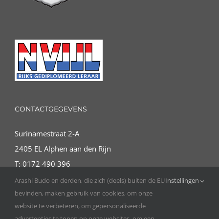
CONTACTGEGEVENS
Surinamestraat 2-A
2405 EL Alphen aan den Rijn
T: 0172 490 396
E:
info@arashibudo.nl
Arashi Budo en derden, die zich (deels) buiten de EU
Instellingen
bevinden, maken gebruik van cookies, om onze
website te verbeteren, om gepersonaliseerde
advertenties te tonen op onze websites, om een