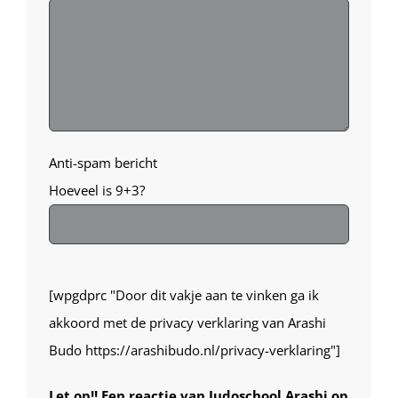
Anti-spam bericht
Hoeveel is 9+3?
Gelieve
[wpgdprc "Door dit vakje aan te vinken ga ik
dit
akkoord met de privacy verklaring van Arashi
veld
Budo https://arashibudo.nl/privacy-verklaring"]
leeg
te
Let op!! Een reactie van Judoschool Arashi op