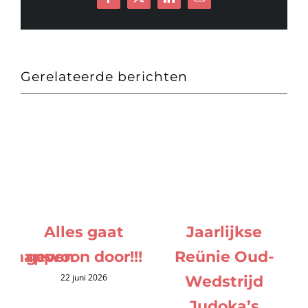
Facebook
X
LinkedIn
E-
mail
Gerelateerde berichten
Alles gaat
Jaarlijkse
schappen
gewoon door!!!
Reünie Oud-
22 juni 2026
Wedstrijd
Judoka’s