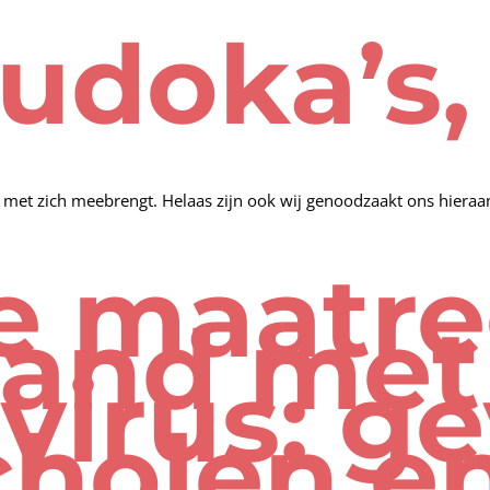
judoka’s,
s met zich meebrengt. Helaas zijn ook wij genoodzaakt ons hieraa
e maatre
band met
virus: g
cholen e