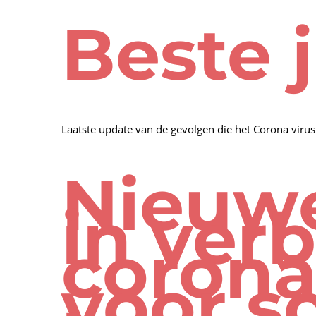
Beste 
Laatste update van de gevolgen die het Corona viru
Nieuw
in ver
corona
voor s