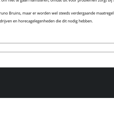
 om niet te gaan hamsteren, omdat dit voor problemen zorgt bij
 Bruno Bruins, maar er worden wel steeds verdergaande maatregel
drijven en horecagelegenheden die dit nodig hebben.