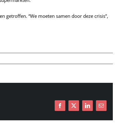
 supermarkten.
en getroffen. “We moeten samen door deze crisis”,
Facebook
X
LinkedIn
E-
mail