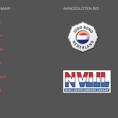
 NAAR
AANGESLOTEN BIJ:
s
en
en
a
lbum
t