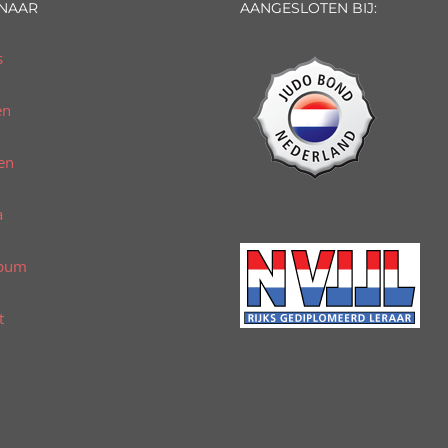
 NAAR
AANGESLOTEN BIJ:
s
en
en
a
lbum
t