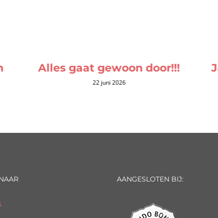
n
Alles gaat gewoon door!!!
J
22 juni 2026
 NAAR
AANGESLOTEN BIJ:
s