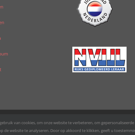
en
en
a
lbum
t
 gebruik van cookies, om onze website te verbeteren, om gepersonaliseerde
 de website te analyseren. Door op akkoord te klikken, geeft u toestemming