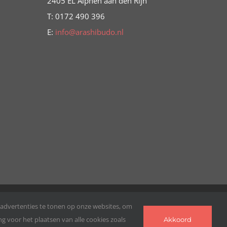
2405 EL Alphen aan den Rijn
T: 0172 490 396
E:
info@arashibudo.nl
 advertenties te tonen op onze websites, om
 voor het plaatsen van alle cookies zoals
Akkoord
Facebook
YouTube