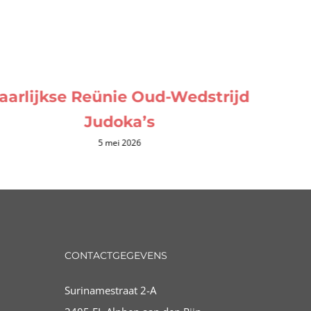
aarlijkse Reünie Oud-Wedstrijd
Judoka’s
5 mei 2026
CONTACTGEGEVENS
Surinamestraat 2-A