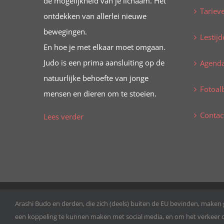
de mogelijkheid van je lichaam. Het
Tariev
ontdekken van allerlei nieuwe
bewegingen.
Lestijd
En hoe je met elkaar moet omgaan.
Judo is een prima aansluiting op de
Agend
natuurlijke behoefte van jonge
Fotoa
mensen en dieren om te stoeien.
Contac
Lees verder
Alle rechten voorbehouden ©
2026 Arashi Budo
Arashi Budo en derden, die zich (deels) buiten de EU bevinden, maken
een koppeling te kunnen maken met social media, en om het verkeer op