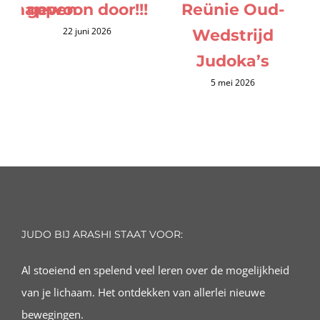
schappen
gewoon door!!!
Reünie Oud-
22 juni 2026
Wedstrijd
Judoka’s
5 mei 2026
JUDO BIJ ARASHI STAAT VOOR:
Al stoeiend en spelend veel leren over de mogelijkheid
van je lichaam. Het ontdekken van allerlei nieuwe
bewegingen.