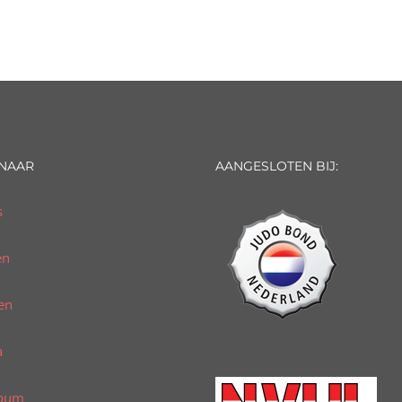
 NAAR
AANGESLOTEN BIJ:
s
en
en
a
lbum