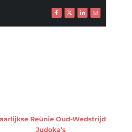
Facebook
X
LinkedIn
E-
mail
aarlijkse Reünie Oud-Wedstrijd
Judoka’s